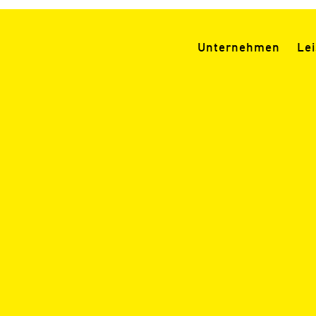
Unternehmen
Le